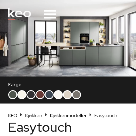
Alternative:
Farge
KEO
Kjøkken
Kjøkkenmodeller
Easytouch
Easytouch