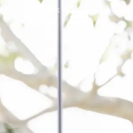
k
Finn butikk