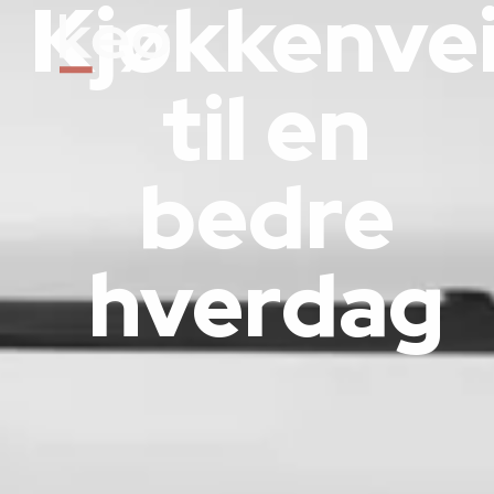
Kjøkkenve
til en
bedre
hverdag