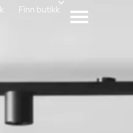
k
Finn butikk