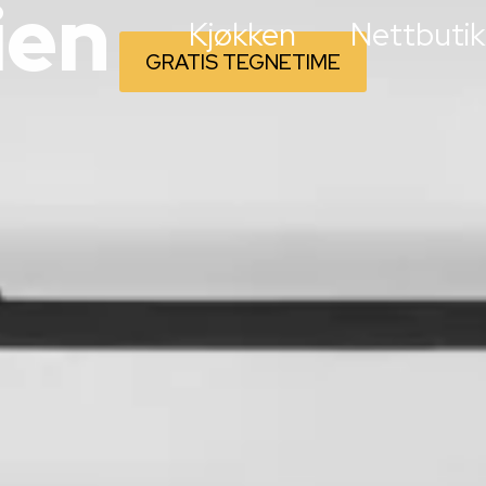
ien
Kjøkken
Nettbutik
GRATIS TEGNETIME